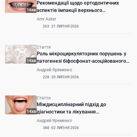
Рекомендації щодо ортодонтичних
16хв
аспектів імпакції верхнього
центрального різця з дилацерацією
Amr Asker
263
21 ЛИПНЯ 2026
Стаття
Роль мікроциркуляторних порушень у
14хв
патогенезі біфосфонат-асоційованого
остеонекрозу
Андрей Яременко
228
20 ЛИПНЯ 2026
Стаття
Міждисциплінарний підхід до
14хв
діагностики та лікування
шилопід'язикового синдрому. Перший
Андрей Яременко
досвід
388
02 ЛИПНЯ 2026