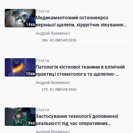
Стаття
Медикаментозний остеонекроз
14хв
верхньої щелепи, хірургічне лікування
(клінічний випадок)
Андрей Яременко
286
02 ЛИПНЯ 2026
Стаття
Патологія кісткової тканини в клінічній
10хв
практиці стоматолога та щелепно-
лицевого хірурга
Андрей Яременко
279
01 ЛИПНЯ 2026
Стаття
Застосування технології доповненої
8хв
реальності під час оперативних
втручань на верхній щелепі. Клінічний
Андрей Яременко