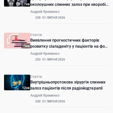
7хв
околоушних слинних залоз при хворобі
Шегрена
Андрей Яременко
258
01 ЛИПНЯ 2026
Стаття
Виявлення прогностичних факторів
15хв
розвитку сіаладеніту у пацієнтів на фоні
радіойодтерапії
Андрей Яременко
253
01 ЛИПНЯ 2026
Стаття
Внутрішньопротокова хірургія слинних
12хв
залоз пацієнтів після радіойодтерапії
Андрей Яременко
240
01 ЛИПНЯ 2026