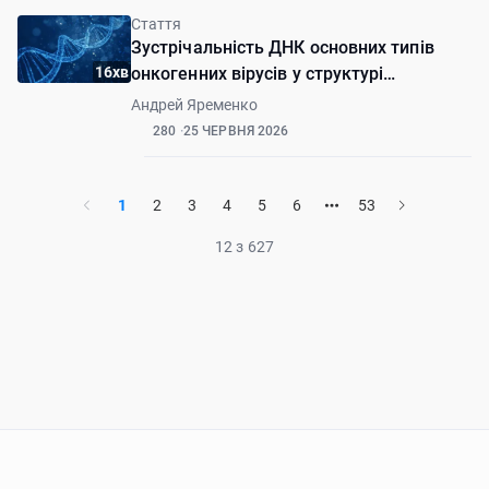
Стаття
Зустрічальність ДНК основних типів
16хв
онкогенних вірусів у структурі
плоскоклітинного раку та нормальної
Андрей Яременко
слизової оболонки порожнини рота
280
25 ЧЕРВНЯ 2026
1
2
3
4
5
6
53
12 з 627