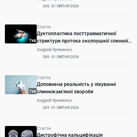
випадок
265
01 ЛИПНЯ 2026
Стаття
Дуктопластика посттравматичної
7хв
стриктури протока околоушної слинної
залози
Андрей Яременко
285
01 ЛИПНЯ 2026
Стаття
Доповнена реальність у лікуванні
7хв
слиннокам'яної хвороби
Андрей Яременко
269
01 ЛИПНЯ 2026
Стаття
Дистрофічна кальцифікація