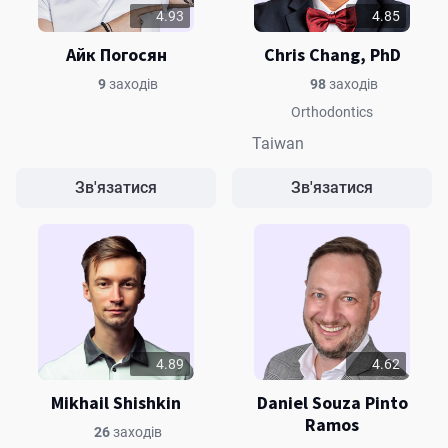
4.93
4.85
Айк Погосян
Chris Chang, PhD
9
заходів
98
заходів
Orthodontics
Taiwan
Зв'язатися
Зв'язатися
4.89
4.62
Mikhail Shishkin
Daniel Souza Pinto
Ramos
26
заходів