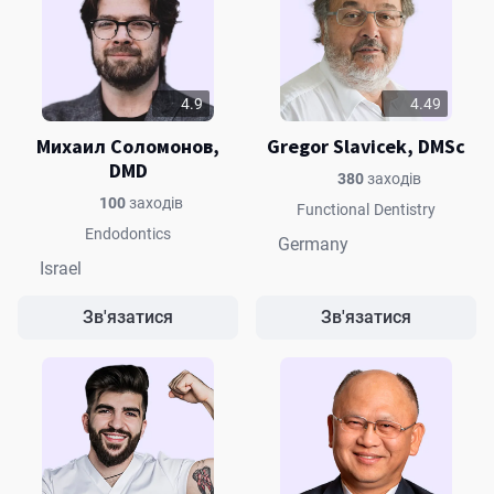
4.9
4.49
Михаил Соломонов,
Gregor Slavicek, DMSc
DMD
380
заходів
100
заходів
Functional Dentistry
Endodontics
Germany
Israel
Зв'язатися
Зв'язатися