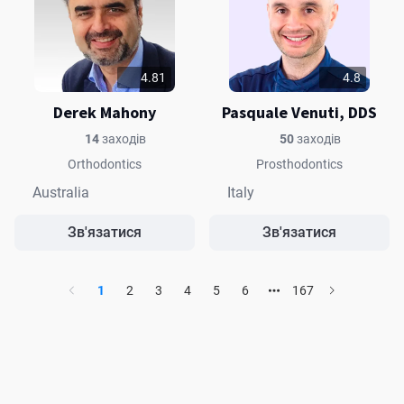
4.81
4.8
Derek Mahony
Pasquale Venuti, DDS
14
заходів
50
заходів
Orthodontics
Prosthodontics
Australia
Italy
Зв'язатися
Зв'язатися
1
2
3
4
5
6
167