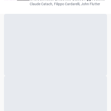
Claude Catach, Filippo Cardarelli, John Flutter
and Appliance Therapy