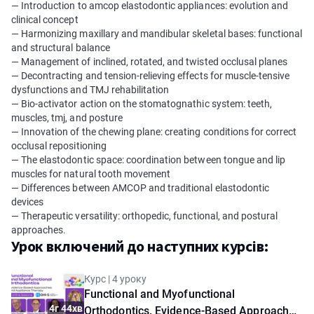
— Introduction to amcop elastodontic appliances: evolution and
clinical concept
— Harmonizing maxillary and mandibular skeletal bases: functional
and structural balance
— Management of inclined, rotated, and twisted occlusal planes
— Decontracting and tension-relieving effects for muscle-tensive
dysfunctions and TMJ rehabilitation
— Bio-activator action on the stomatognathic system: teeth,
muscles, tmj, and posture
— Innovation of the chewing plane: creating conditions for correct
occlusal repositioning
— The elastodontic space: coordination between tongue and lip
muscles for natural tooth movement
— Differences between AMCOP and traditional elastodontic
devices
— Therapeutic versatility: orthopedic, functional, and postural
approaches.
Урок включений до наступних курсів:
Курс | 4 уроку
Functional and Myofunctional
4г 44хв
Orthodontics. Evidence-Based Approaches