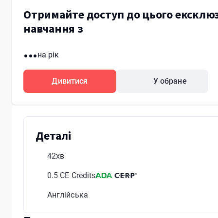
Отримайте доступ до цього ексклюз
навчання з
...
на рік
Дивитися
У обране
Деталі
42хв
0.5 CE Credits
Англійська