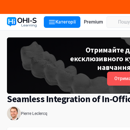
Деталі курсу
Лектори
Категорії
Premium
Отримайте д
ексклюзивного ку
навчання
Отрима
Seamless Integration of In-Offic
Pierre Leclercq