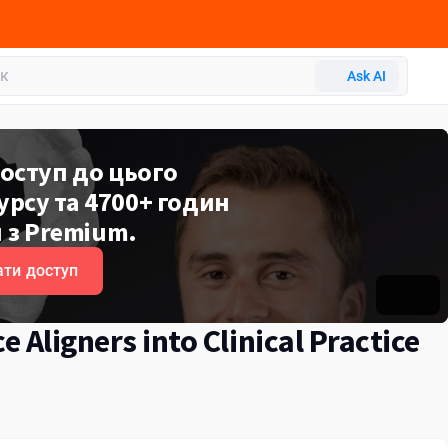
Ask AI
оступ до цього
рсу та 4700+ годин
 з Premium.
ти доступ
e Aligners into Clinical Practice