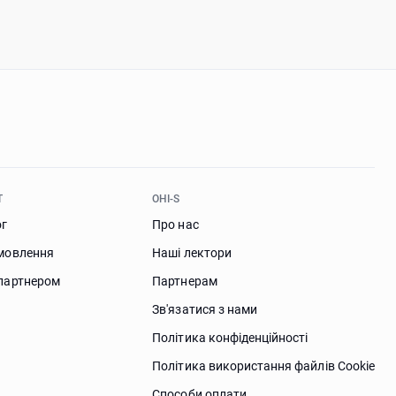
Т
OHI-S
ог
Про нас
мовлення
Наші лектори
партнером
Партнерам
Зв'язатися з нами
Політика конфіденційності
Політика використання файлів Сookie
Способи оплати