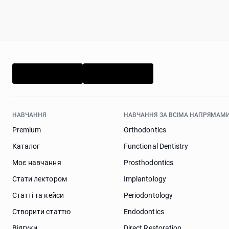
НАВЧАННЯ
НАВЧАННЯ ЗА ВСІМА НАПРЯМАМИ
Premium
Orthodontics
Каталог
Functional Dentistry
Моє навчання
Prosthodontics
Стати лектором
Implantology
Статті та кейси
Periodontology
Створити статтю
Endodontics
Відгуки
Direct Restoration