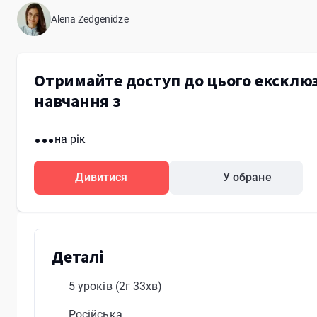
Alena Zedgenidze
Отримайте доступ до цього ексклюз
навчання з
...
на рік
Дивитися
У обране
Деталі
5 уроків
(2г 33хв)
Російська