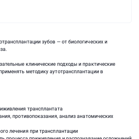
отрансплантации зубов — от биологических и
за.
зательные клинические подходы и практические
применять методику аутотрансплантации в
риживления трансплантата
ания, противопоказания, анализ анатомических
ого лечения при трансплантации
оль процесса приживления и распознавание осложнений