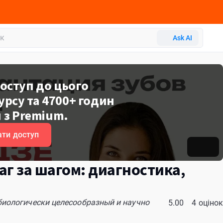
Ask AI
оступ до цього
рсу та 4700+ годин
 з Premium.
ти доступ
г за шагом: диагностика,
биологически целесообразный и научно
5.00
4 оцінок