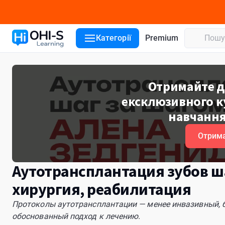
Деталі курсу
Уроки курсу
Лектори
Відгуки
Категорії
Premium
Отримайте д
ексклюзивного ку
навчання
Отрима
Аутотрансплантация зубов ша
хирургия, реабилитация
Протоколы аутотрансплантации — менее инвазивный, 
обоснованный подход к лечению.