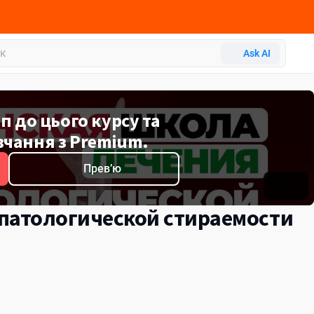
Ask AI
 до цього курсу та
вчання з Premium.
Превʼю
патологической стираемости