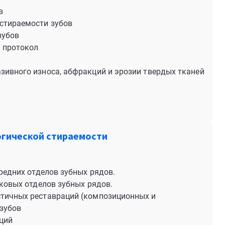
в
стираемости зубов
зубов
й протокол
зивного износа, абфракций и эрозии твердых тканей
огической стираемости
ередних отделов зубных рядов.
оковых отделов зубных рядов.
стичных реставраций (композиционных и
 зубов
ций