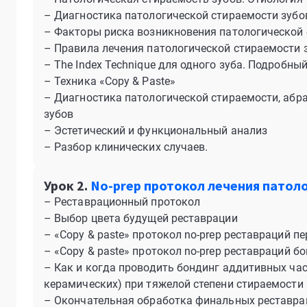
– Диагностика патологической стираемости зубо
– Факторы риска возникновения патологической 
– Правила лечения патологической стираемости 
– The Index Technique для одного зуба. Подробны
– Техника «Copy & Paste»
– Диагностика патологической стираемости, абра
зубов
– Эстетический и функциональный анализ
– Разбор клинических случаев.
Урок 2.
No-prep протокол лечения патол
– Реставрационный протокол
– Выбор цвета будущей реставрации
– «Copy & paste» протокол no-prep реставраций п
– «Copy & paste» протокол no-prep реставраций б
– Как и когда проводить бондинг аддитивных ча
керамических) при тяжелой степени стираемости
– Окончательная обработка финальных реставра