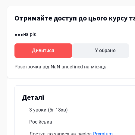
Отримайте доступ до цього курсу т
...
на рік
Дивитися
У обране
Розстрочка від NaN undefined на місяць
Деталі
3 уроки
(5г 18хв)
Російська
Доступ до запису на період
Premium