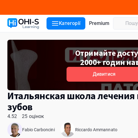
Деталі курсу
Уроки курсу
Лектори
Відгуки
Категорії
Premium
Отримайте доступ
2000+ годин на
Дивитися
Итальянская школа лечения 
зубов
4.52
25 оцінок
Fabio Carboncini
Riccardo Ammannato