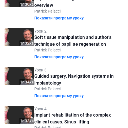
1г 30хв
overview
Patrick Palacci
Показати програму уроку
Урок 2
Soft tissue manipulation and author's
1г 32хв
technique of papillae regeneration
Patrick Palacci
Показати програму уроку
Урок 3
Guided surgery. Navigation systems in
1г 34хв
implantology
Patrick Palacci
Показати програму уроку
Урок 4
Implant rehabilitation of the complex
1г 33хв
clinical cases. Sinus-lifting
Patrick Palacci