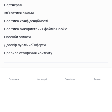
Партнерам
Зв'язатися з нами
Політика конфіденційності
Політика використання файлів Сookie
Способи оплати
Договір публічної оферти
Правила створення контенту
Потрібна допомога?
Головна
Категорії
Premium
Меню
© 2026 ohi-s.com