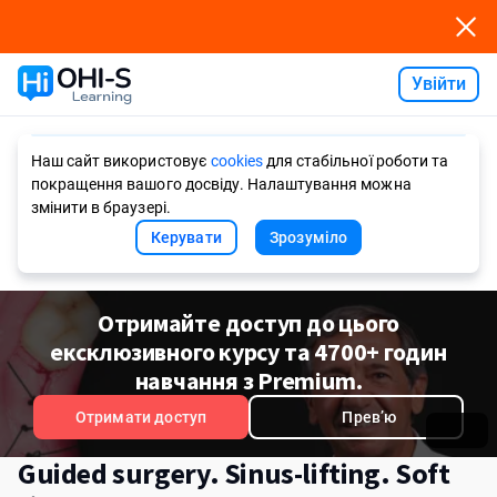
Увійти
Ask AI
Наш сайт використовує
cookies
для стабільної роботи та
покращення вашого досвіду. Налаштування можна
змінити в браузері.
Керувати
Зрозуміло
Отримайте доступ до цього
ексклюзивного курсу та 4700+ годин
навчання з Premium.
Отримати доступ
Превʼю
Guided surgery. Sinus-lifting. Soft