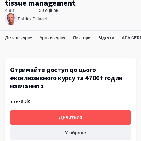
tissue management
4.83
30 оцінок
Patrick Palacci
Деталі курсу
Уроки курсу
Лектори
Відгуки
ADA CER
Отримайте доступ до цього
ексклюзивного курсу та 4700+ годин
навчання з
...
на рік
Дивитися
У обране