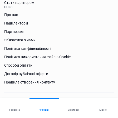
Стати партнером
OHI-S
Про нас
Наші лектори
Партнерам
Зв'язатися з нами
Політика конфіденційності
Політика використання файлів Сookie
Способи оплати
Договір публічної оферти
Правила створення контенту
Потрібна допомога?
Головна
Фахівці
Лектори
Меню