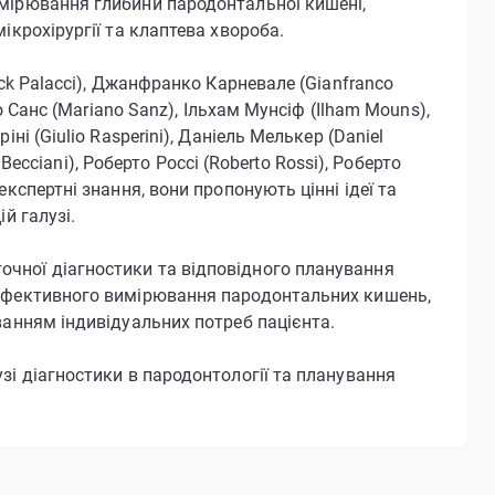
имірювання глибини пародонтальної кишені,
ікрохірургії та клаптева хвороба.
ick Palacci), Джанфранко Карневале (Gianfranco
о Санс (Mariano Sanz), Ільхам Мунсіф (Ilham Mouns),
ні (Giulio Rasperini), Даніель Мелькер (Daniel
 Becciani), Роберто Россі (Roberto Rossi), Роберто
кспертні знання, вони пропонують цінні ідеї та
й галузі.
чної діагностики та відповідного планування
 ефективного вимірювання пародонтальних кишень,
ванням індивідуальних потреб пацієнта.
зі діагностики в пародонтології та планування