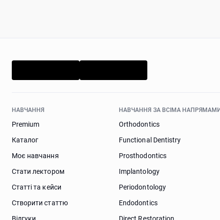
НАВЧАННЯ
НАВЧАННЯ ЗА ВСІМА НАПРЯМАМИ
Premium
Orthodontics
Каталог
Functional Dentistry
Моє навчання
Prosthodontics
Стати лектором
Implantology
Статті та кейси
Periodontology
Створити статтю
Endodontics
Відгуки
Direct Restoration