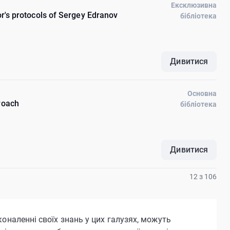
Ексклюзивна
hor's protocols of Sergey Edranov
бібліотека
Дивитися
Основна
roach
бібліотека
Дивитися
12 з 106
оналенні своїх знань у цих галузях, можуть