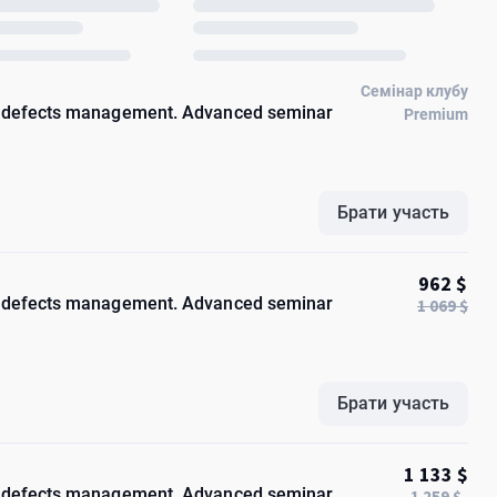
Семінар клубу
ny defects management. Advanced seminar
Premium
Брати участь
962 $
ny defects management. Advanced seminar
1 069 $
Брати участь
1 133 $
ny defects management. Advanced seminar
1 259 $