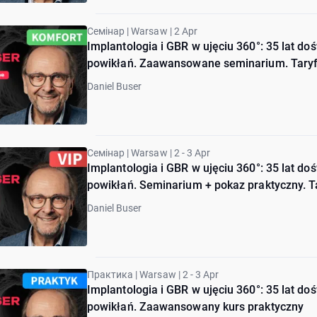
Семінар | Warsaw | 2 Apr
Implantologia i GBR w ujęciu 360°: 35 lat d
powikłań. Zaawansowane seminarium. Taryf
Daniel Buser
Семінар | Warsaw | 2 - 3 Apr
Implantologia i GBR w ujęciu 360°: 35 lat d
powikłań. Seminarium + pokaz praktyczny. Ta
Daniel Buser
Практика | Warsaw | 2 - 3 Apr
Implantologia i GBR w ujęciu 360°: 35 lat d
powikłań. Zaawansowany kurs praktyczny