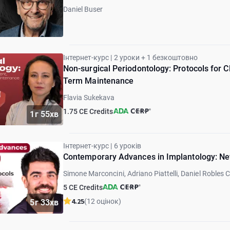
Daniel Buser
Інтернет-курс | 2 уроки + 1 безкоштовно
Non-surgical Periodontology: Protocols for 
Term Maintenance
Flavia Sukekava
1.75 CE Credits
1г 55хв
Інтернет-курс | 6 уроків
Contemporary Advances in Implantology: Ne
Simone Marconcini, Adriano Piattelli, Daniel Robles 
5 CE Credits
4.25
(12 оцінок)
5г 33хв