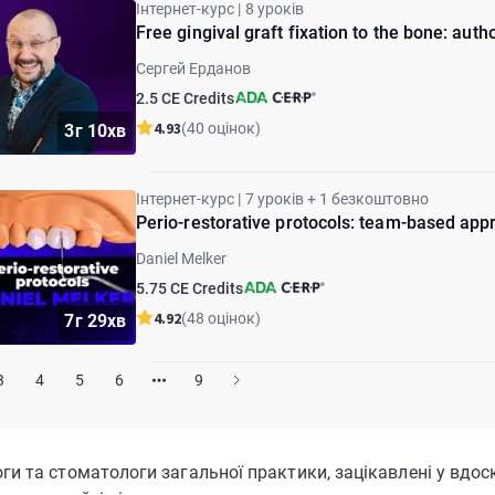
Інтернет-курс | 8 уроків
Free gingival graft fixation to the bone: aut
Сергей Ерданов
2.5 CE Credits
4.93
(40 оцінок)
3г 10хв
Інтернет-курс | 7 уроків + 1 безкоштовно
Perio-restorative protocols: team-based app
Daniel Melker
5.75 CE Credits
4.92
(48 оцінок)
7г 29хв
3
4
5
6
9
и та стоматологи загальної практики, зацікавлені у вдоск