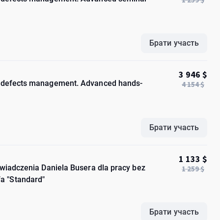
Брати участь
3 946 $
ny defects management. Advanced hands-
4 154 $
Брати участь
1 133 $
oświadczenia Daniela Busera dla pracy bez
1 259 $
a "Standard"
Брати участь