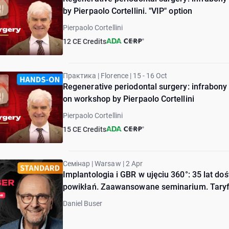
by Pierpaolo Cortellini. "VIP" option
Pierpaolo Cortellini
12 CE Credits
Практика | Florence | 15 - 16 Oct
Regenerative periodontal surgery: infrabo
on workshop by Pierpaolo Cortellini
Pierpaolo Cortellini
15 CE Credits
Семінар | Warsaw | 2 Apr
Implantologia i GBR w ujęciu 360°: 35 lat d
powikłań. Zaawansowane seminarium. Taryf
Daniel Buser