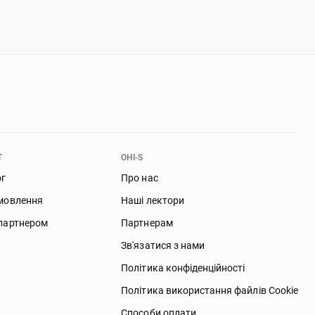
Т
OHI-S
ог
Про нас
мовлення
Наші лектори
партнером
Партнерам
Зв'язатися з нами
Політика конфіденційності
Політика використання файлів Сookie
Способи оплати