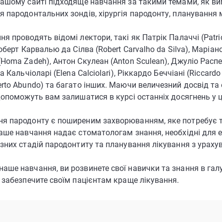
нашому сайті підходяще навчання за такими темами, як в
 пародонтальних зондів, хірургія пародонту, планування м
я проводять відомі лектори, такі як Патрік Палаччі (Patr
Роберт Карвалью да Сілва (Robert Carvalho da Silva), Маріан
Homa Zadeh), Антон Скулеан (Anton Sculean), Джуліо Распері
а Кальчіоларі (Elena Calciolari), Ріккардо Беччіані (Riccardo
rto Abundo) та багато інших. Маючи величезний досвід та е
допоможуть вам залишатися в курсі останніх досягнень у ці
я пародонту є поширеним захворюванням, яке потребує то
Наше навчання надає стоматологам знання, необхідні для
зних стадій пародонтиту та планування лікування з ураху
ше навчання, ви розвинете свої навички та знання в галу
 забезпечите своїм пацієнтам краще лікування.