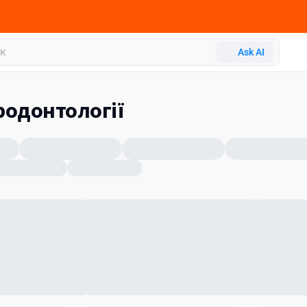
Ask AI
родонтології