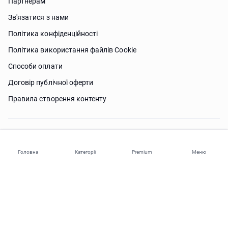
Партнерам
Зв'язатися з нами
Політика конфіденційності
Політика використання файлів Сookie
Способи оплати
Договір публічної оферти
Правила створення контенту
Потрібна допомога?
Головна
Категорії
Premium
Меню
© 2026 ohi-s.com