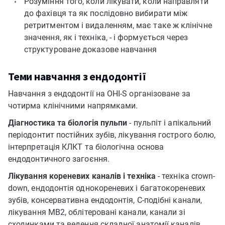
Розуміння того, коли лікувати, коли направляти
до фахівця та як послідовно вибирати між
ретритментом і видаленням, має таке ж клінічне
значення, як і техніка, - і формується через
структуроване доказове навчання
Теми навчання з ендодонтії
Навчання з ендодонтії на OHI-S організоване за
чотирма клінічними напрямками.
Діагностика та біологія пульпи
- пульпіт і апікальний
періодонтит постійних зубів, лікування гострого болю,
інтерпретація КЛКТ та біологічна основа
ендодонтичного загоєння.
Лікування кореневих каналів і техніка
- техніка crown-
down, ендодонтія однокореневих і багатокореневих
зубів, консервативна ендодонтія, C-подібні канали,
лікування MB2, облітеровані канали, канали зі
сходинками та ведення складної анатомії каналів.