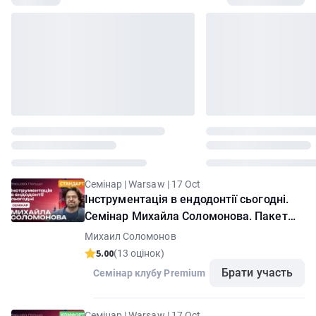
Семінар | Warsaw | 17 Oct
Інструментація в ендодонтії сьогодні.
Семінар Михайла Соломонова. Пакет
"Стандарт"
Михаил Соломонов
5.00
(13 оцінок)
Брати участь
Семінар клубу Premium
Семінар | Warsaw | 17 Oct