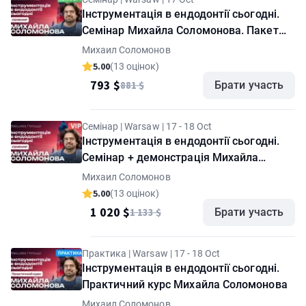
Інструментація в ендодонтії сьогодні.
Семінар Михайла Соломонова. Пакет
"Комфорт"
Михаил Соломонов
5.00
(13 оцінок)
793 $
881 $
Брати участь
Семінар | Warsaw | 17 - 18 Oct
Інструментація в ендодонтії сьогодні.
Семінар + демонстрація Михайла
Соломонова. Пакет "VIP"
Михаил Соломонов
5.00
(13 оцінок)
1 020 $
1 133 $
Брати участь
Практика | Warsaw | 17 - 18 Oct
Інструментація в ендодонтії сьогодні.
Практичний курс Михайла Соломонова
Михаил Соломонов