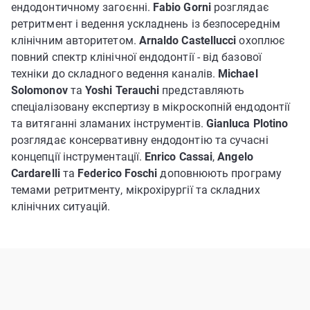
ендодонтичному загоєнні.
Fabio Gorni
розглядає
ретритмент і ведення ускладнень із безпосереднім
клінічним авторитетом.
Arnaldo Castellucci
охоплює
повний спектр клінічної ендодонтії - від базової
техніки до складного ведення каналів.
Michael
Solomonov
та
Yoshi Terauchi
представляють
спеціалізовану експертизу в мікроскопній ендодонтії
та витяганні зламаних інструментів.
Gianluca Plotino
розглядає консервативну ендодонтію та сучасні
концепції інструментації.
Enrico Cassai
,
Angelo
Cardarelli
та
Federico Foschi
доповнюють програму
темами ретритменту, мікрохірургії та складних
клінічних ситуацій.