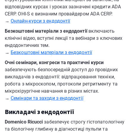
відповідних курсах і уроках зазначені кредити ADA
CERP. OHI-S є визнаним провайдером ADA CERP.
→
Онлайн-курси з ендодонтії
Безкоштовні матеріали з ендодонтії
включають
клінічні відео, вступні лекції та вебінари з ключових
ендодонтичних тем.
→
Безкоштовні матеріали з ендодонтії
Очні семінари, конгреси та практичні курси
забезпечують безпосередній доступ до провідних
викладачів з ендодонтії: відпрацювання техніки,
робота з мікроскопом, протоколи ретритменту та
мікрохірургічне навчання в різних містах.
→
Семінари та заходи з ендодонтії
Викладачі з ендодонтії
Domenico Ricucci
забезпечує строгу гістопатологічну
та біологічну глибину в діагностиці пульпи та