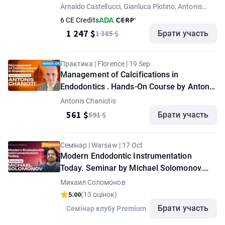
Arnaldo Castellucci, Gianluca Plotino, Antonis
Chaniotis, Stephen Cohen, Enrico Cassai
6 CE Credits
1 247 $
1 385 $
Брати участь
Практика | Florence | 19 Sep
Management of Calcifications in
Endodontics . Hands-On Course by Antonis
Chaniotis
Antonis Chaniotis
561 $
591 $
Брати участь
Семінар | Warsaw | 17 Oct
Modern Endodontic Instrumentation
Today. Seminar by Michael Solomonov.
"Standard" option
Михаил Соломонов
5.00
(13 оцінок)
Брати участь
Семінар клубу Premium