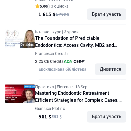
5.00
(13 оцінок)
1 615 $
1 700 $
Брати участь
Інтернет-курс | 3 уроки
The Foundation of Predictable
2г 44хв
Endodontics: Access Cavity, MB2 and
Irrigation
Francesca Cerutti
2.25 CE Credits
Дивитися
Ексклюзивна бібліотека
Практика | Florence | 18 Sep
Mastering Endodontic Retreatment:
Efficient Strategies for Complex Cases.
Hands-on Workshop with Gianluca Plotino
Gianluca Plotino
561 $
591 $
Брати участь