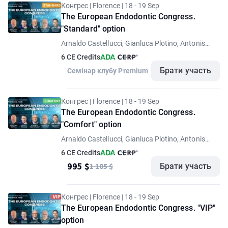
Конгрес | Florence | 18 - 19 Sep
The European Endodontic Congress.
"Standard" option
Arnaldo Castellucci, Gianluca Plotino, Antonis
Chaniotis, Stephen Cohen, Enrico Cassai
6 CE Credits
Брати участь
Семінар клубу Premium
Конгрес | Florence | 18 - 19 Sep
The European Endodontic Congress.
"Comfort" option
Arnaldo Castellucci, Gianluca Plotino, Antonis
Chaniotis, Stephen Cohen, Enrico Cassai
6 CE Credits
995 $
1 105 $
Брати участь
Конгрес | Florence | 18 - 19 Sep
The European Endodontic Congress. "VIP"
option