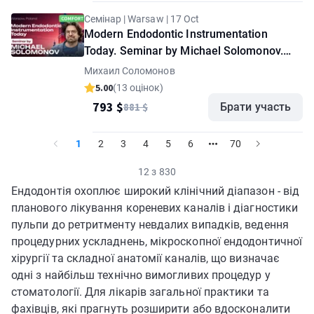
Семінар | Warsaw | 17 Oct
Modern Endodontic Instrumentation
Today. Seminar by Michael Solomonov.
"Comfort" option
Михаил Соломонов
5.00
(13 оцінок)
793 $
881 $
Брати участь
1
2
3
4
5
6
70
12 з 830
Ендодонтія охоплює широкий клінічний діапазон - від
планового лікування кореневих каналів і діагностики
пульпи до ретритменту невдалих випадків, ведення
процедурних ускладнень, мікроскопної ендодонтичної
хірургії та складної анатомії каналів, що визначає
одні з найбільш технічно вимогливих процедур у
стоматології. Для лікарів загальної практики та
фахівців, які прагнуть розширити або вдосконалити