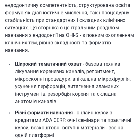
ендодонтичну компетентність, структурована освіта
формує як діагностичне мислення, так і процедурну
стабільність при стандартних і складних клінічних
ситуаціях. Ця сторінка є центральним розділом
навчання з ендодонтії на OHI-S - з повним охопленням
клінічних тем, рівнів складності та форматів
навчання.
Широкий тематичний охват
- базова техніка
лікування кореневих каналів, ретритмент,
мікроскопні процедури, апікальна мікрохірургія,
усунення перфорацій, витягнення зламаних
інструментів, резорбція кореня та складна
анатомія каналів
Різні формати навчання
- онлайн-курси з
кредитами ADA CERP, очні семінари та практичні
курси, безкоштовні вступні матеріали - все на
одній платформі