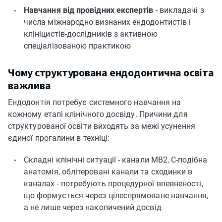
Навчання від провідних експертів
- викладачі з
числа міжнародно визнаних ендодонтистів і
клініцистів-дослідників з активною
спеціалізованою практикою
Чому структурована ендодонтична освіта
важлива
Ендодонтія потребує системного навчання на
кожному етапі клінічного досвіду. Причини для
структурованої освіти виходять за межі усунення
єдиної прогалини в техніці:
Складні клінічні ситуації - канали MB2, C-подібна
анатомія, облітеровані канали та сходинки в
каналах - потребують процедурної впевненості,
що формується через цілеспрямоване навчання,
а не лише через накопичений досвід