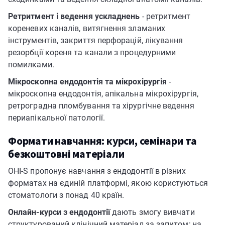
Ретритмент і ведення ускладнень
- ретритмент
кореневих каналів, витягнення зламаних
інструментів, закриття перфорацій, лікування
резорбції кореня та канали з процедурними
помилками.
Мікроскопна ендодонтія та мікрохірургія
-
мікроскопна ендодонтія, апікальна мікрохірургія,
ретроградна пломбування та хірургічне ведення
периапікальної патології.
Формати навчання: курси, семінари та
безкоштовні матеріали
OHI-S пропонує навчання з ендодонтії в різних
форматах на єдиній платформі, якою користуються
стоматологи з понад 40 країн.
Онлайн-курси з ендодонтії
дають змогу вивчати
структурований клінічний матеріал за запитом; на