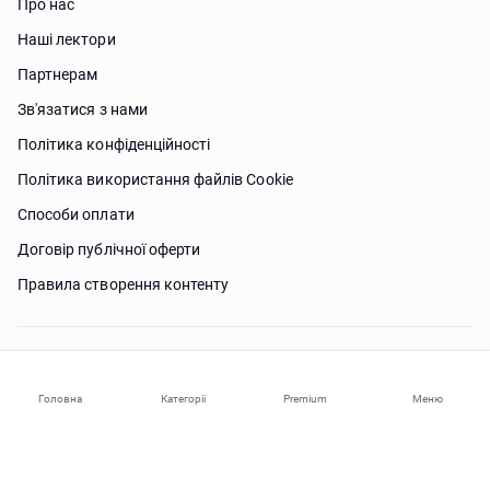
Про нас
Наші лектори
Партнерам
Зв'язатися з нами
Політика конфіденційності
Політика використання файлів Сookie
Способи оплати
Договір публічної оферти
Правила створення контенту
Потрібна допомога?
Головна
Категорії
Premium
Меню
© 2026 ohi-s.com