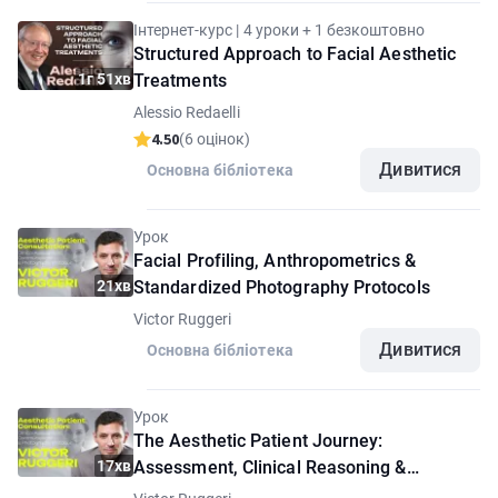
Інтернет-курс | 4 уроки + 1 безкоштовно
Structured Approach to Facial Aesthetic
1г 51хв
Treatments
Alessio Redaelli
4.50
(6 оцінок)
Дивитися
Основна бібліотека
Урок
Facial Profiling, Anthropometrics &
21хв
Standardized Photography Protocols
Victor Ruggeri
Дивитися
Основна бібліотека
Урок
The Aesthetic Patient Journey:
17хв
Assessment, Clinical Reasoning &
Communication