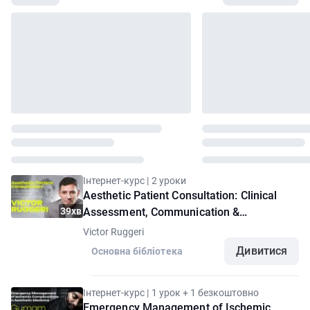
Інтернет-курс | 2 уроки
Aesthetic Patient Consultation: Clinical
39хв
Assessment, Communication &
Photography Protocols
Victor Ruggeri
Дивитися
Основна бібліотека
Інтернет-курс | 1 урок + 1 безкоштовно
Emergency Management of Ischemic