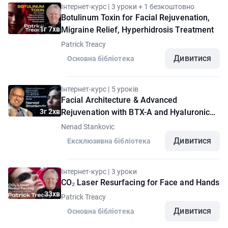
Інтернет-курс | 3 уроки + 1 безкоштовно
Botulinum Toxin for Facial Rejuvenation,
1г 7хв
Migraine Relief, Hyperhidrosis Treatment
Patrick Treacy
Дивитися
Основна бібліотека
Інтернет-курс | 5 уроків
Facial Architecture & Advanced
3г 2хв
Rejuvenation with BTX-A and Hyaluronic
Acid
Nenad Stankovic
Дивитися
Ексклюзивна бібліотека
Інтернет-курс | 3 уроки
CO₂ Laser Resurfacing for Face and Hands
33хв
Patrick Treacy
Дивитися
Основна бібліотека