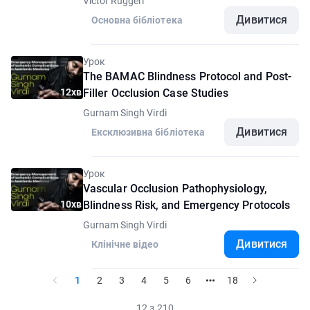
Victor Ruggeri
Дивитися
Основна бібліотека
Урок
The BAMAC Blindness Protocol and Post-
12хв
Filler Occlusion Case Studies
Gurnam Singh Virdi
Дивитися
Ексклюзивна бібліотека
Урок
Vascular Occlusion Pathophysiology,
10хв
Blindness Risk, and Emergency Protocols
Gurnam Singh Virdi
Дивитися
Клінічне відео
1
2
3
4
5
6
18
12 з 210