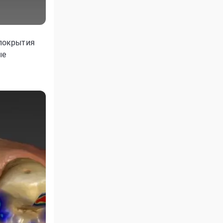
 покрытия
ые