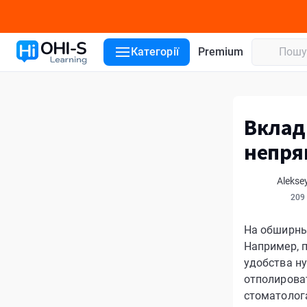
Категорії
Premium
Вклад
непря
Alekse
209
На обширны
Например, п
удобства ну
отполирова
стоматолога