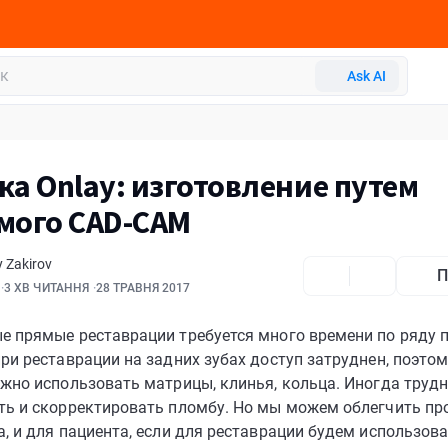
Ask AI
ка Onlay: изготовление путем
мого CAD-CAM
y Zakirov
П
3 ХВ ЧИТАННЯ
28 ТРАВНЯ 2017
е прямые реставрации требуется много времени по ряду п
ри реставрации на задних зубах доступ затруднен, поэтом
жно использовать матрицы, клинья, кольца. Иногда труд
ть и скорректировать пломбу. Но мы можем облегчить про
, и для пациента, если для реставрации будем использов