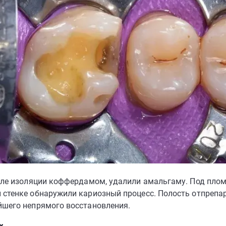
осле изоляции коффердамом, удалили амальгаму. Под плом
 стенке обнаружили кариозный процесс. Полость отпрепа
йшего непрямого восстановления.