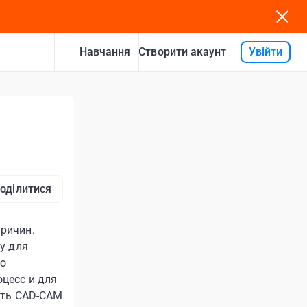
Навчання
Увійти
Створити акаунт
оділитися
ричин.
у для
но
цесс и для
ать CAD-CAM