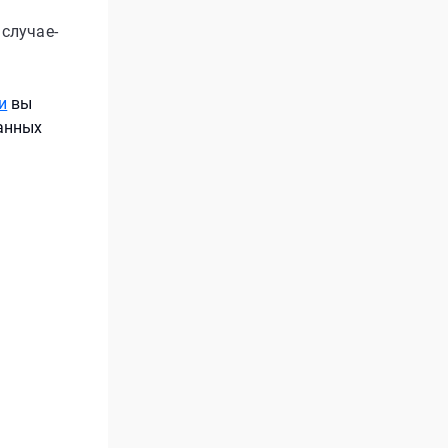
случае-
и
вы
анных